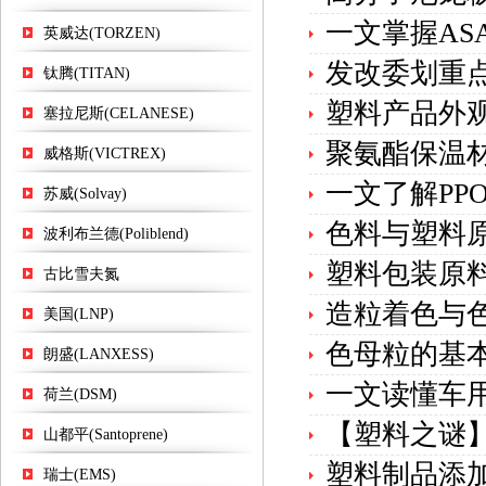
一文掌握AS
英威达(TORZEN)
发改委划重
钛腾(TITAN)
塑料产品外
塞拉尼斯(CELANESE)
聚氨酯保温
威格斯(VICTREX)
一文了解PP
苏威(Solvay)
色料与塑料
波利布兰德(Poliblend)
塑料包装原
古比雪夫氮
造粒着色与
美国(LNP)
色母粒的基
朗盛(LANXESS)
一文读懂车用
荷兰(DSM)
【塑料之谜
山都平(Santoprene)
塑料制品添
瑞士(EMS)