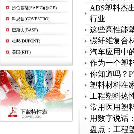
ABS塑料杰
沙伯基础(SABIC)(原GE)
行业
科思创(COVESTRO)
这些高性能
巴斯夫(BASF)
碳纤维复合
杜邦(DUPONT)
汽车应用中
美国(RTP)
作为一个塑
你知道吗？P
塑料材料在
工程塑料热性
常用医用塑
用数字说话
盘点：工程